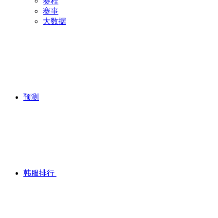
赛程
赛事
大数据
预测
韩服排行