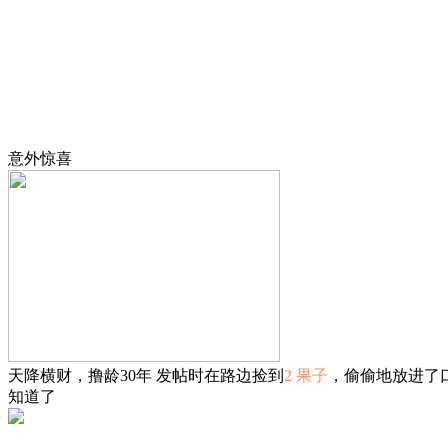
意外惊喜
天降横财，撸龄30年 发帖时在路边捡到
2 果子
，偷偷地放进了
知道了