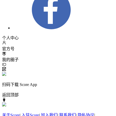
个人中心
官方号
我的圈子
扫码下载 Score App
返回顶部
关于Score
|
入驻Score
|
加入我们
|
联系我们
|
隐私协议
|