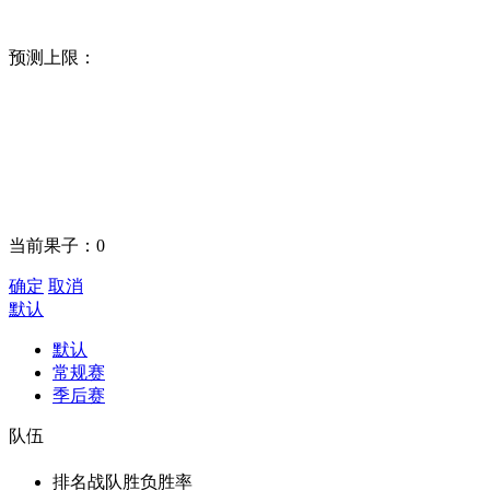
预测上限：
当前果子：
0
确定
取消
默认
默认
常规赛
季后赛
队伍
排名
战队
胜负
胜率