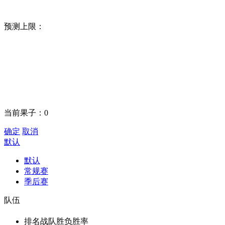
预测上限：
当前果子：
0
确定
取消
默认
默认
常规赛
季后赛
队伍
排名
战队
胜负
胜率