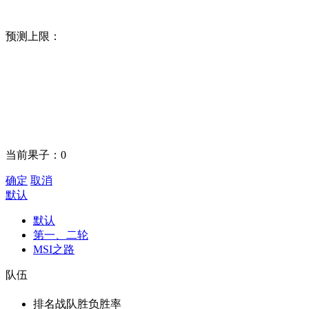
预测上限：
当前果子：
0
确定
取消
默认
默认
第一、二轮
MSI之路
队伍
排名
战队
胜负
胜率