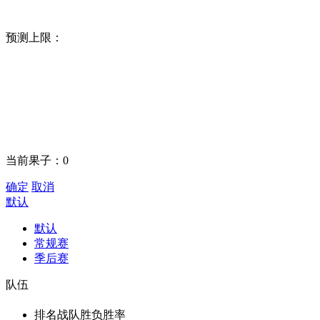
预测上限：
当前果子：
0
确定
取消
默认
默认
常规赛
季后赛
队伍
排名
战队
胜负
胜率