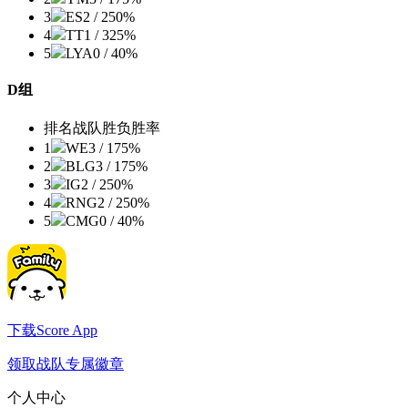
3
ES
2 / 2
50%
4
TT
1 / 3
25%
5
LYA
0 / 4
0%
D组
排名
战队
胜负
胜率
1
WE
3 / 1
75%
2
BLG
3 / 1
75%
3
IG
2 / 2
50%
4
RNG
2 / 2
50%
5
CMG
0 / 4
0%
下载Score App
领取战队专属徽章
个人中心