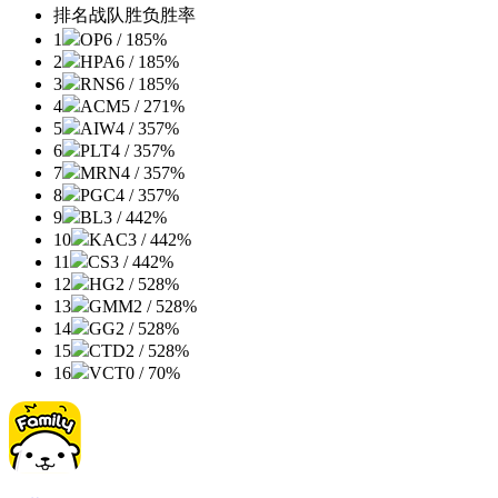
排名
战队
胜负
胜率
1
OP
6 / 1
85%
2
HPA
6 / 1
85%
3
RNS
6 / 1
85%
4
ACM
5 / 2
71%
5
AIW
4 / 3
57%
6
PLT
4 / 3
57%
7
MRN
4 / 3
57%
8
PGC
4 / 3
57%
9
BL
3 / 4
42%
10
KAC
3 / 4
42%
11
CS
3 / 4
42%
12
HG
2 / 5
28%
13
GMM
2 / 5
28%
14
GG
2 / 5
28%
15
CTD
2 / 5
28%
16
VCT
0 / 7
0%