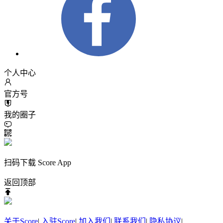
个人中心
官方号
我的圈子
扫码下载 Score App
返回顶部
关于Score
|
入驻Score
|
加入我们
|
联系我们
|
隐私协议
|