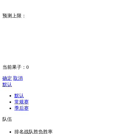
预测上限：
当前果子：
0
确定
取消
默认
默认
常规赛
季后赛
队伍
排名
战队
胜负
胜率