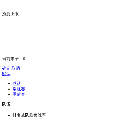
预测上限：
当前果子：
0
确定
取消
默认
默认
常规赛
季后赛
队伍
排名
战队
胜负
胜率