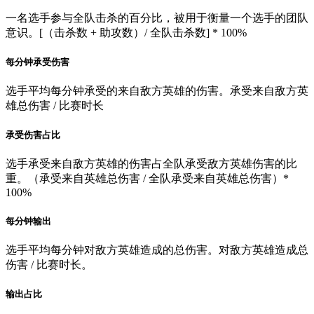
升降级赛
2019 LMS 春季赛
2019 LCK春季赛
2019 LCS春季
一名选手参与全队击杀的百分比，被用于衡量一个选手的团队
赛
2019 LEC春季赛
2019 CBLOL 夏季赛
2019 VCS春季赛
意识。[（击杀数 + 助攻数）/ 全队击杀数] * 100%
2019 LJL 春季赛
2019 LLA开幕赛
2019 LCL 春季赛
2019
TCL 冬季赛
2018韩国kespa杯
2018德玛西亚杯西安站
2018
每分钟承受伤害
全明星
2018NEST电子竞技大赛
S8世界总决赛
2018 LDL夏
季赛
2018LCK夏季升降级赛
2018 LCK夏季赛
2018 VCS夏
选手平均每分钟承受的来自敌方英雄的伤害。承受来自敌方英
季赛
2018LMS-S8选拔赛
2018LCS·NA-S8选拔赛
2018LCK-
雄总伤害 / 比赛时长
S8选拔赛
2018LCS·EU-S8选拔赛
S8 LPL选拔赛
2018 LJL 夏
季赛
2018 LPL夏季赛
2018 LCS.NA夏季赛
2018 LCS.EU夏
承受伤害占比
季赛
2018 CBLOL 冬季赛
2018 亚洲运动会
2018 TCL 夏季赛
2018 LCL 夏季赛
2018 LMS夏季联赛
2018 亚洲对抗赛
2018
选手承受来自敌方英雄的伤害占全队承受敌方英雄伤害的比
欧美洲际赛
2018 太平洋洲际赛
2018德玛西亚杯珠海站
2018
重。（承受来自英雄总伤害 / 全队承受来自英雄总伤害）*
MSI季中邀请赛
2018 LPL春季赛
2018 LMS春季联赛
100%
2018LCK春季升降级赛
2018 LJL春季赛
2018 LCL 春季赛
2018 LCK春季赛
2018 LCS.NA春季赛
2018 LCS.EU春季赛
每分钟输出
2018 CBLOL 夏季赛
2018 VCS春季赛
2018 TCL 冬季赛
2017
德玛西亚杯青岛站
2017 ALL-STAR
2017韩国kespa杯
选手平均每分钟对敌方英雄造成的总伤害。对敌方英雄造成总
2017NEST电子竞技大赛
S7世界总决赛
LCK升降级赛
2017
伤害 / 比赛时长。
TCL 夏季赛
2017LCS·NA选拔赛
2017LCS·EU选拔赛
2017
LCS.NA夏季赛
S7 LPL选拔赛
2017 LCS.EU夏季赛
2017
输出占比
CBLOL 冬季赛
2017LCK选拔赛
2017 LPL夏季赛
2017LMS