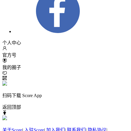
个人中心
官方号
我的圈子
扫码下载 Score App
返回顶部
关于Score
|
入驻Score
|
加入我们
|
联系我们
|
隐私协议
|