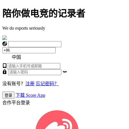
陪你做电竞的记录者
We do esports seriously
中国
没有账号？
注册
忘记密码？
下载 Score App
登录
合作平台登录