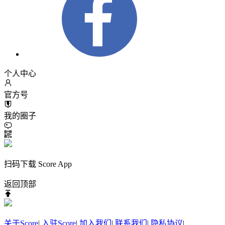
个人中心
官方号
我的圈子
扫码下载 Score App
返回顶部
关于Score
|
入驻Score
|
加入我们
|
联系我们
|
隐私协议
|