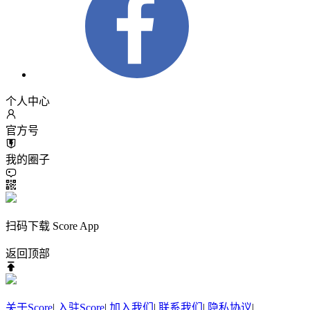
个人中心
官方号
我的圈子
扫码下载 Score App
返回顶部
关于Score
|
入驻Score
|
加入我们
|
联系我们
|
隐私协议
|