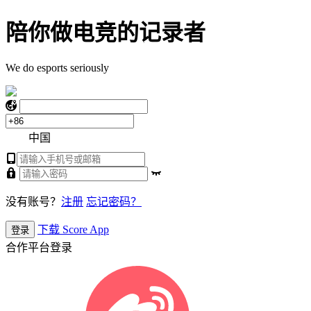
陪你做电竞的记录者
We do esports seriously
中国
没有账号？
注册
忘记密码？
下载 Score App
登录
合作平台登录