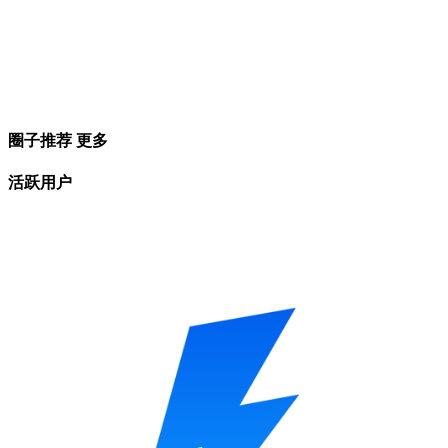
圈子推荐
更多
活跃用户