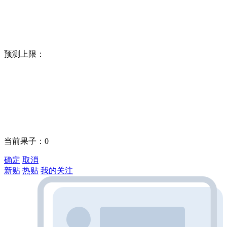
预测上限：
当前果子：
0
确定
取消
新贴
热贴
我的关注