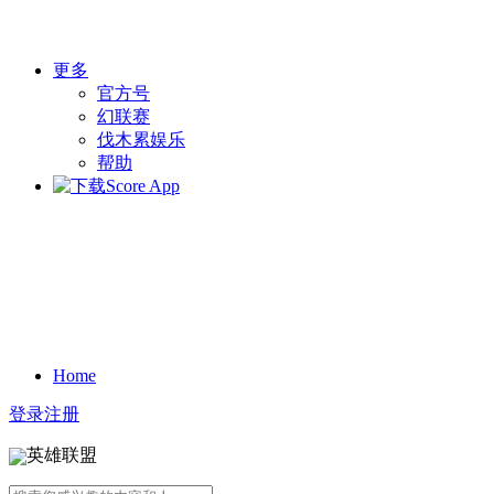
更多
官方号
幻联赛
伐木累娱乐
帮助
Home
登录
注册
英雄联盟