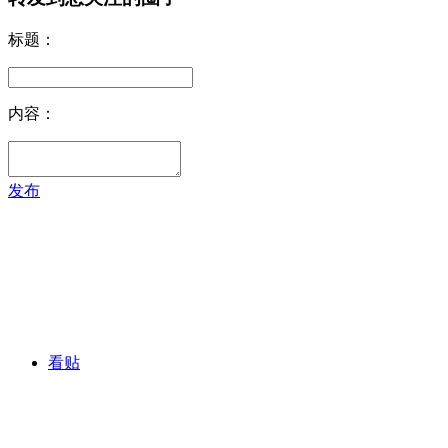
标题：
内容：
发布
看贴