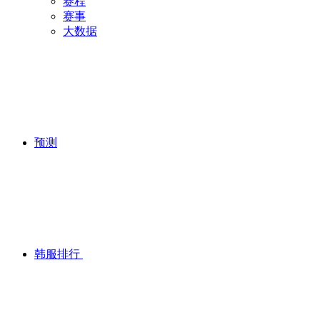
赛程
赛事
大数据
预测
韩服排行