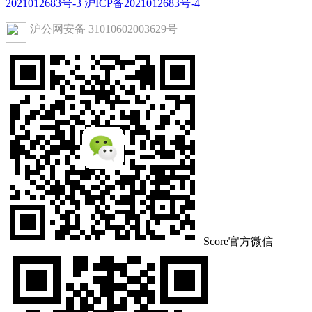
2021012683号-3
沪ICP备2021012683号-4
沪公网安备 31010602003629号
Score官方微信