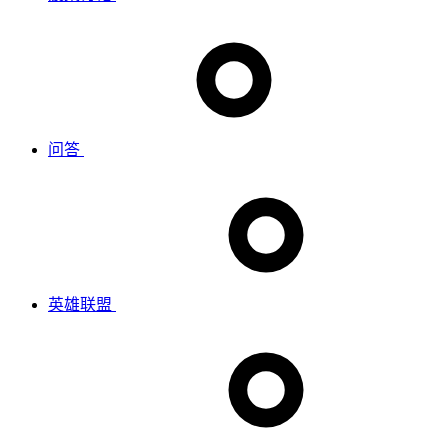
问答
英雄联盟