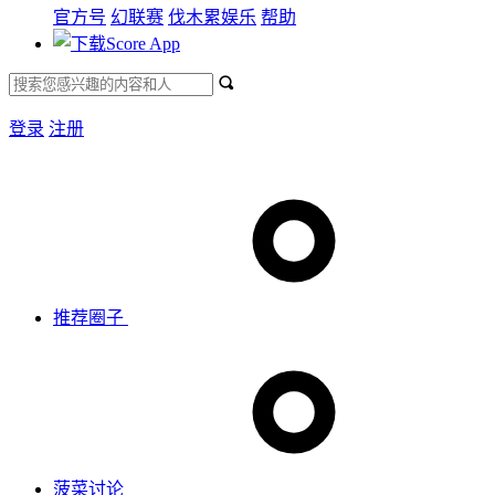
官方号
幻联赛
伐木累娱乐
帮助
登录
注册
推荐圈子
菠菜讨论