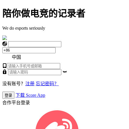
陪你做电竞的记录者
We do esports seriously
中国
没有账号？
注册
忘记密码？
下载 Score App
登录
合作平台登录