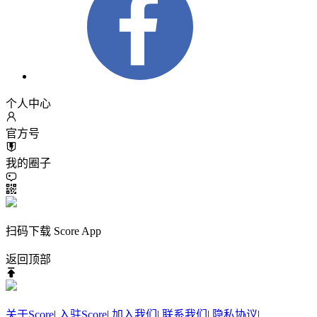
个人中心
官方号
我的圈子
扫码下载 Score App
返回顶部
关于Score
|
入驻Score
|
加入我们
|
联系我们
|
隐私协议
|