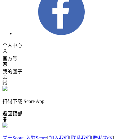
个人中心
官方号
我的圈子
扫码下载 Score App
返回顶部
关于Score
|
入驻Score
|
加入我们
|
联系我们
|
隐私协议
|