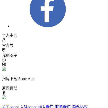
个人中心
官方号
我的圈子
扫码下载 Score App
返回顶部
关于Score
|
入驻Score
|
加入我们
|
联系我们
|
隐私协议
|