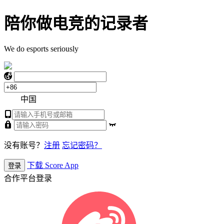
陪你做电竞的记录者
We do esports seriously
中国
没有账号？
注册
忘记密码？
下载 Score App
登录
合作平台登录