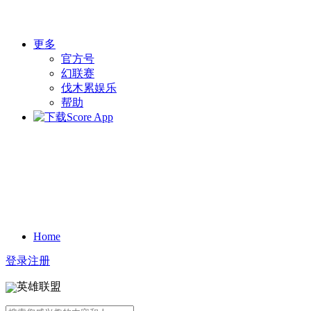
更多
官方号
幻联赛
伐木累娱乐
帮助
Home
登录
注册
英雄联盟