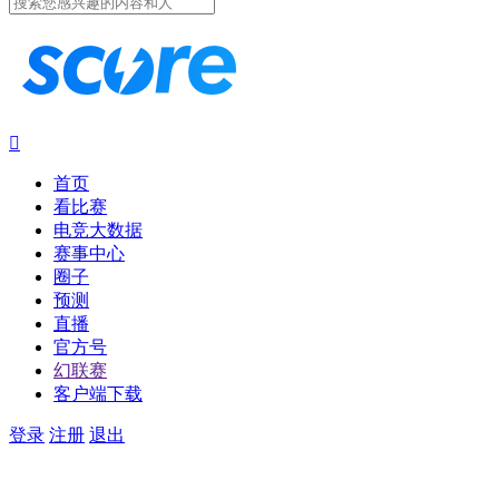

首页
看比赛
电竞大数据
赛事中心
圈子
预测
直播
官方号
幻联赛
客户端下载
登录
注册
退出