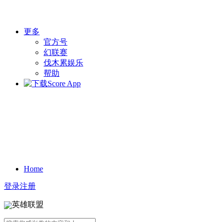
更多
官方号
幻联赛
伐木累娱乐
帮助
Home
登录
注册
英雄联盟