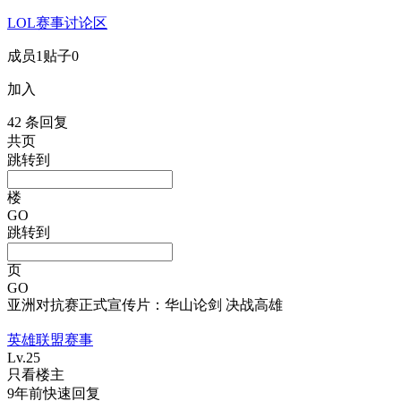
LOL赛事讨论区
成员
1
贴子
0
加入
42
条回复
共
页
跳转到
楼
GO
跳转到
页
GO
亚洲对抗赛正式宣传片：华山论剑 决战高雄
英雄联盟赛事
Lv.25
只看楼主
9年前
快速回复