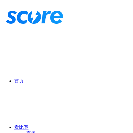
首页
看比赛