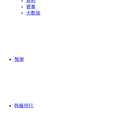
赛程
赛事
大数据
预测
韩服排行