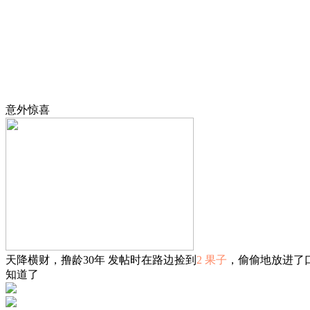
意外惊喜
天降横财，撸龄30年 发帖时在路边捡到
2 果子
，偷偷地放进了
知道了