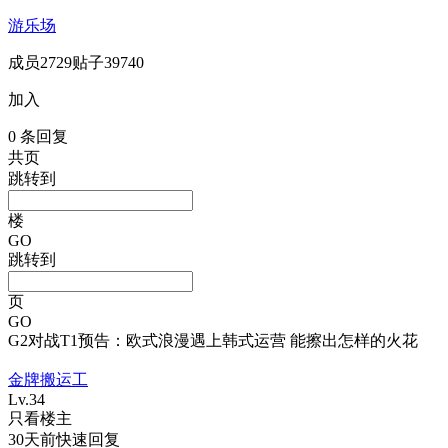
游乐场
成员
2729
贴子
39740
加入
0
条回复
共
页
跳转到
楼
GO
跳转到
页
GO
G2对战T1预告：欧式浪漫遇上韩式运营 能擦出怎样的火花
金牌搬运工
Lv.34
只看楼主
30天前
快速回复