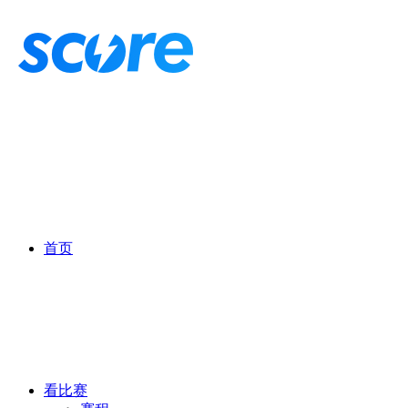
首页
看比赛