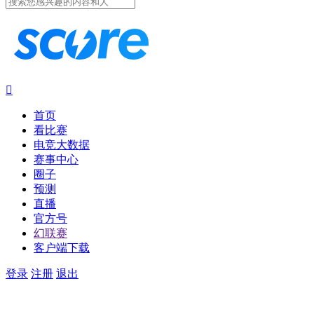

首页
看比赛
电竞大数据
赛事中心
圈子
预测
直播
官方号
幻联赛
客户端下载
登录
注册
退出