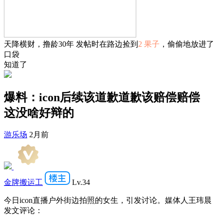
天降横财，撸龄30年 发帖时在路边捡到
2 果子
，偷偷地放进了
口袋
知道了
爆料：icon后续该道歉道歉该赔偿赔偿
这没啥好辩的
游乐场
2月前
金牌搬运工
Lv.34
今日icon直播户外街边拍照的女生，引发讨论。媒体人王玮晨
发文评论：