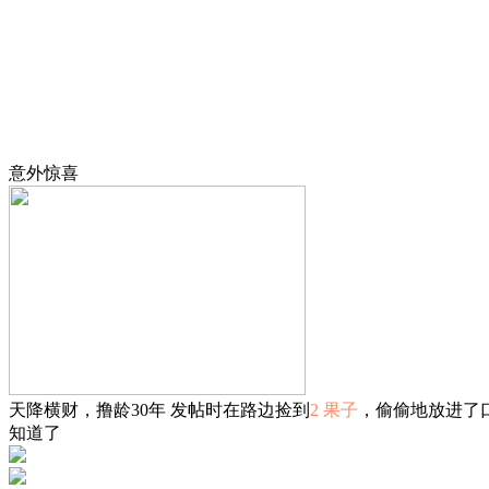
意外惊喜
天降横财，撸龄30年 发帖时在路边捡到
2 果子
，偷偷地放进了
知道了