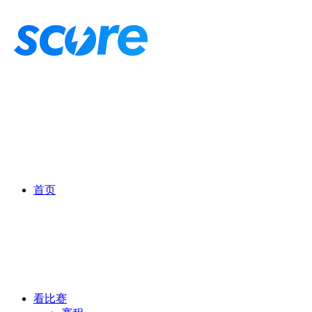
首页
看比赛