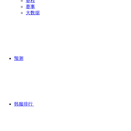
赛程
赛事
大数据
预测
韩服排行