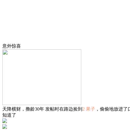
意外惊喜
天降横财，撸龄30年 发帖时在路边捡到
2 果子
，偷偷地放进了
知道了