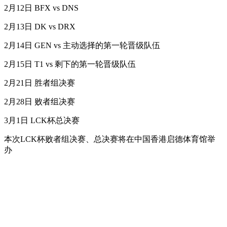
2月12日 BFX vs DNS
2月13日 DK vs DRX
2月14日 GEN vs 主动选择的第一轮晋级队伍
2月15日 T1 vs 剩下的第一轮晋级队伍
2月21日 胜者组决赛
2月28日 败者组决赛
3月1日 LCK杯总决赛
本次LCK杯败者组决赛、总决赛将在中国香港启德体育馆举
办