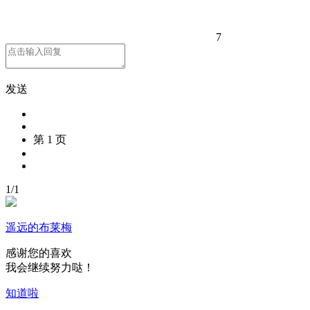
7
发送
第 1 页
1
/
1
遥远的布莱梅
感谢您的喜欢
我会继续努力哒！
知道啦