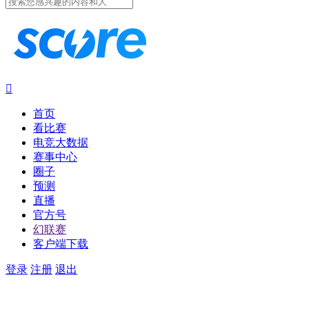

首页
看比赛
电竞大数据
赛事中心
圈子
预测
直播
官方号
幻联赛
客户端下载
登录
注册
退出