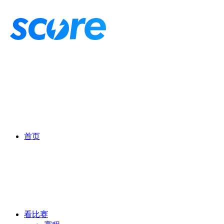
首页
看比赛