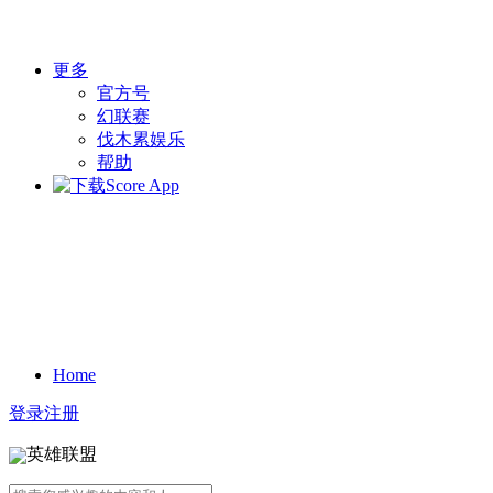
更多
官方号
幻联赛
伐木累娱乐
帮助
Home
登录
注册
英雄联盟