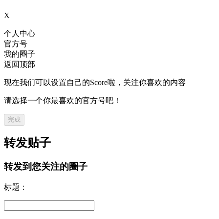
X
个人中心
官方号
我的圈子
返回顶部
现在我们可以设置自己的Score啦，关注你喜欢的内容
请选择一个你最喜欢的官方号吧！
完成
转发贴子
转发到您关注的圈子
标题：