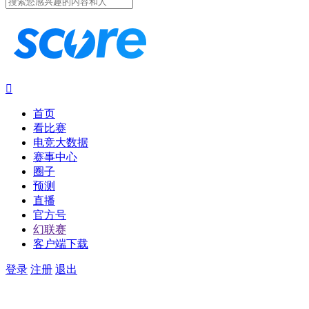

首页
看比赛
电竞大数据
赛事中心
圈子
预测
直播
官方号
幻联赛
客户端下载
登录
注册
退出