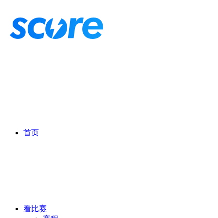
首页
看比赛