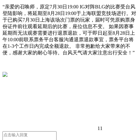
“亲爱的召唤师，原定7月30日19:00 IG对阵BLG的比赛受台风
登陆影响，将延期至8月28日19:00于上海联盟竞技场进行。对
于已购买7月30日上海该场次门票的玩家，届时可凭原购票身
份证件前往观看延期后的比赛，座位信息不变。 如果因赛事
延期而无法观赛需要进行退票退款，可于即日起至8月28日上
午10:00前联系票务平台客服沟通退票退款事宜，票务平台将
在1-3个工作日内完成全额退款。 非常抱歉给大家带来的不
便，感谢大家的耐心等待。台风天气请大家注意出行安全！”
11