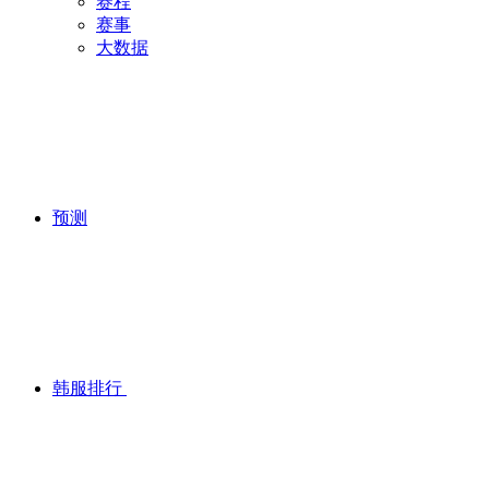
赛程
赛事
大数据
预测
韩服排行