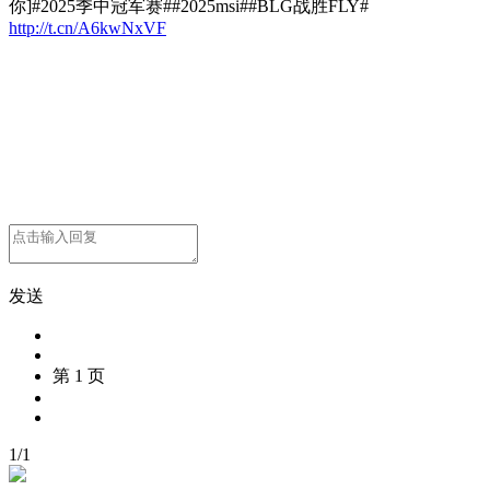
你]#2025季中冠军赛##2025msi##BLG战胜FLY# ​​​
http://t.cn/A6kwNxVF
​
发送
第 1 页
1
/
1