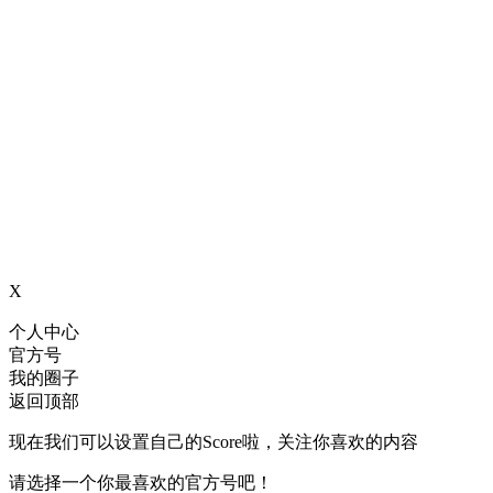
X
个人中心
官方号
我的圈子
返回顶部
现在我们可以设置自己的Score啦，关注你喜欢的内容
请选择一个你最喜欢的官方号吧！