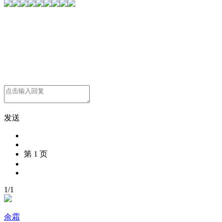
发送
第 1 页
1
/
1
余霜