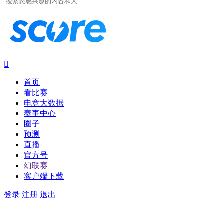

首页
看比赛
电竞大数据
赛事中心
圈子
预测
直播
官方号
幻联赛
客户端下载
登录
注册
退出