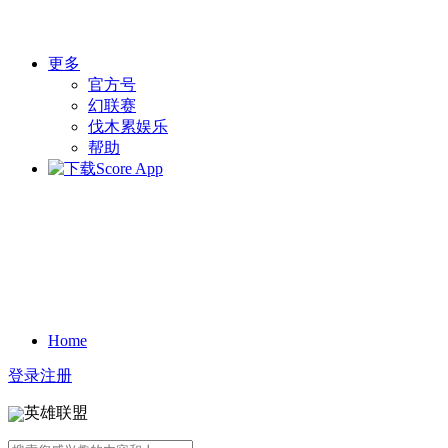
更多
官方号
幻联赛
伐木累娱乐
帮助
Home
登录
注册
英雄联盟