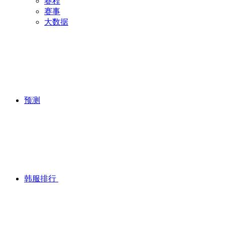
赛程
赛事
大数据
预测
韩服排行