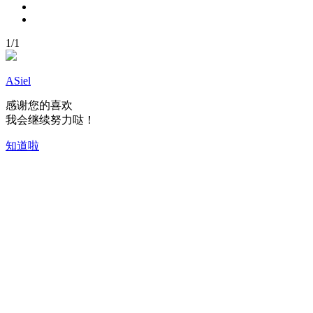
1
/
1
ASiel
感谢您的喜欢
我会继续努力哒！
知道啦