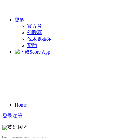
更多
官方号
幻联赛
伐木累娱乐
帮助
Home
登录
注册
英雄联盟