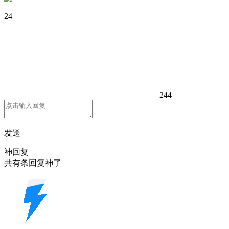
24
244
发送
神回复
共有
条回复神了