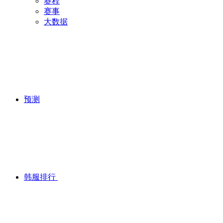
赛程
赛事
大数据
预测
韩服排行