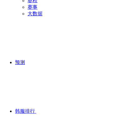
赛程
赛事
大数据
预测
韩服排行