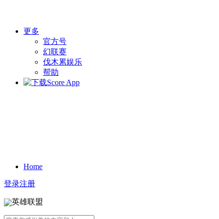
更多
官方号
幻联赛
伐木累娱乐
帮助
Home
登录
注册
英雄联盟