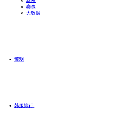
赛程
赛事
大数据
预测
韩服排行