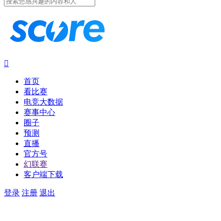

首页
看比赛
电竞大数据
赛事中心
圈子
预测
直播
官方号
幻联赛
客户端下载
登录
注册
退出