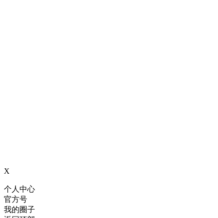
X
个人中心
官方号
我的圈子