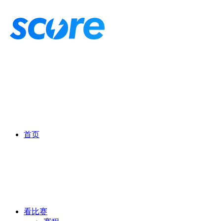
首页
看比赛