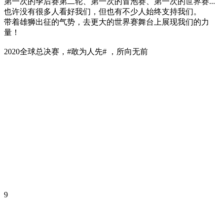
第一次的季后赛第二轮、第一次的冒泡赛、第一次的世界赛...
也许没有很多人看好我们，但也有不少人始终支持我们。
带着雄狮出征的气势，去更大的世界赛舞台上展现我们的力
量！
2020全球总决赛，#敢为人先# ，所向无前
9