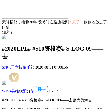
天降横财，撸龄30年 发帖时在路边捡到
2 果子
，偷偷地放进了
口袋
知道了
#2020LPL# #S10资格赛# S-LOG 09——
去
SN电子竞技俱乐部
2020-08-31 07:08:56
WBG英雄联盟分部
Lv.12
#2020LPL# #S10资格赛# S-LOG 09——去更大的舞台