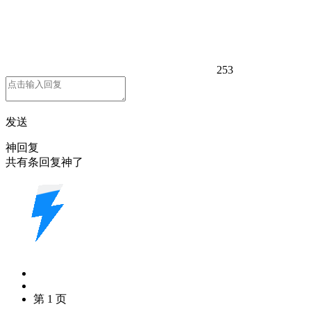
253
发送
神回复
共有
条回复神了
第 1 页