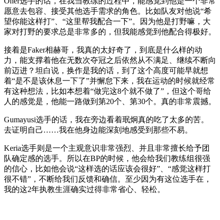
Oner选手的话，在我当教练的过程中，能感觉到他是一个非常
愿意去包容、接受其他选手需求的角色。比如队友对他说“希
望你能这样打”、“这里帮我配合一下”。因为他是打野嘛，大
家对打野的要求总是非常多的，但我能感觉到他配合得极好。
接着是Faker相赫哥，我真的太好奇了，到底是什么样的动
力，能支撑着他在无数次夺冠之后依然从不满足、继续不断向
前迈进？坦白说，换作是我的话，到了这个高度可能早就想
着“是不是该休息一下了”并懈怠下来，我在运动的时候就经常
有这种想法，比如本想着“做完这8个就不做了”，但这个哥给
人的感觉是，他能一路做到第20个、第30个。真的非常震撼。
Gumayusi选手的话，我在旁边看着珉炯真的吃了太多的苦。
去证明自己……我在他身边能深刻地感受到那些不易。
Keria选手则是一个主观意识非常强烈、并且非常擅长给予团
队确定感的选手。所以在BP的时候，他会给我们教练组很强
的信心，比如他会说“这样选的话应该会很好”、“感觉这样打
很不错”，不断给我们反馈和确信。至少因为有这位选手在，
我的这2年执教生涯确实过得非常省心、轻松。