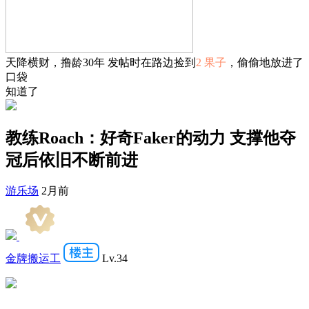
天降横财，撸龄30年 发帖时在路边捡到
2 果子
，偷偷地放进了
口袋
知道了
教练Roach：好奇Faker的动力 支撑他夺
冠后依旧不断前进
游乐场
2月前
金牌搬运工
Lv.34