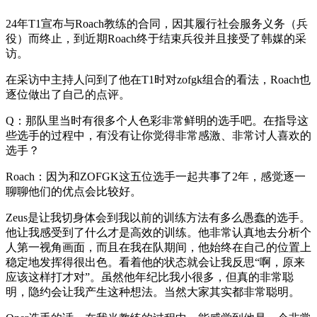
24年T1宣布与Roach教练的合同，因其履行社会服务义务（兵
役）而终止，到近期Roach终于结束兵役并且接受了韩媒的采
访。
在采访中主持人问到了他在T1时对zofgk组合的看法，Roach也
逐位做出了自己的点评。
Q：那队里当时有很多个人色彩非常鲜明的选手吧。在指导这
些选手的过程中，有没有让你觉得非常感激、非常讨人喜欢的
选手？
Roach：因为和ZOFGK这五位选手一起共事了2年，感觉逐一
聊聊他们的优点会比较好。
Zeus是让我切身体会到我以前的训练方法有多么愚蠢的选手。
他让我感受到了什么才是高效的训练。他非常认真地去分析个
人第一视角画面，而且在我在队期间，他始终在自己的位置上
稳定地发挥得很出色。看着他的状态就会让我反思“啊，原来
应该这样打才对”。虽然他年纪比我小很多，但真的非常聪
明，隐约会让我产生这种想法。当然大家其实都非常聪明。