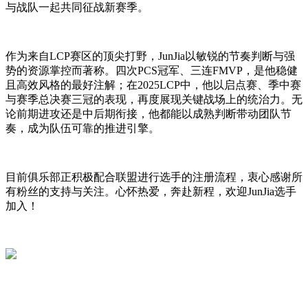
与战队一起共同征战新赛季。
作为来自LCP赛区的顶尖打野，JunJia以敏锐的节奏判断与强
势的资源掌控而著称。四次PCS冠军、三连FMVP，是他稳健
且高效风格的最好注解；在2025LCP中，他以启点赛、季中赛
与赛季总决赛三冠的表现，再度展现关键战场上的统治力。无
论前期进攻还是中后期衔接，他都能以成熟判断带动团队节
奏，成为队伍可靠的推进引擎。
目前俱乐部正积极配合联盟进行选手的注册流程，衷心感谢所
有粉丝的支持与关注。心怀热爱，奔赴新程，欢迎JunJia选手
加入！