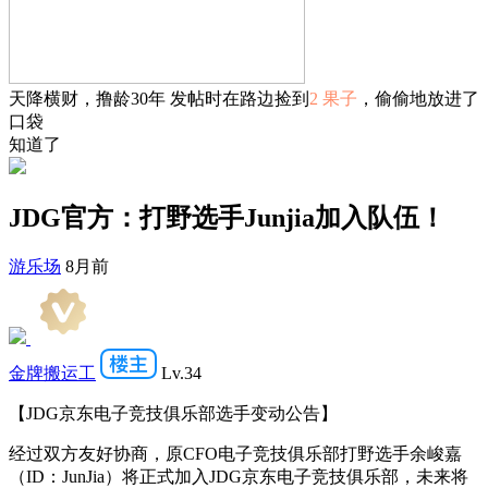
天降横财，撸龄30年 发帖时在路边捡到
2 果子
，偷偷地放进了
口袋
知道了
JDG官方：打野选手Junjia加入队伍！
游乐场
8月前
金牌搬运工
Lv.34
【JDG京东电子竞技俱乐部选手变动公告】
经过双方友好协商，原CFO电子竞技俱乐部打野选手余峻嘉
（ID：JunJia）将正式加入JDG京东电子竞技俱乐部，未来将