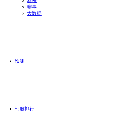
赛程
赛事
大数据
预测
韩服排行