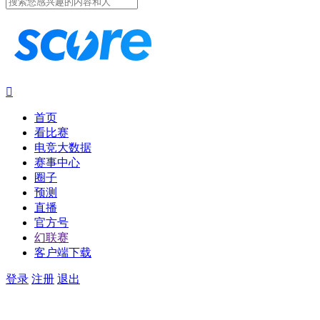

首页
看比赛
电竞大数据
赛事中心
圈子
预测
直播
官方号
幻联赛
客户端下载
登录
注册
退出