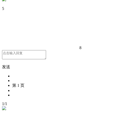
5
8
发送
第 1 页
1
/
1