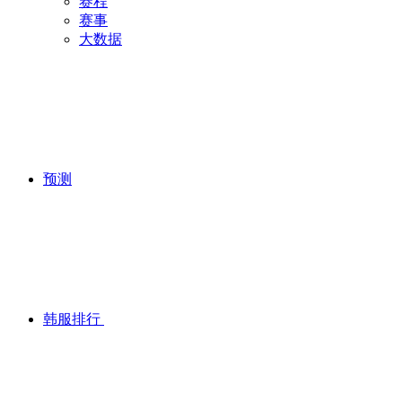
赛程
赛事
大数据
预测
韩服排行