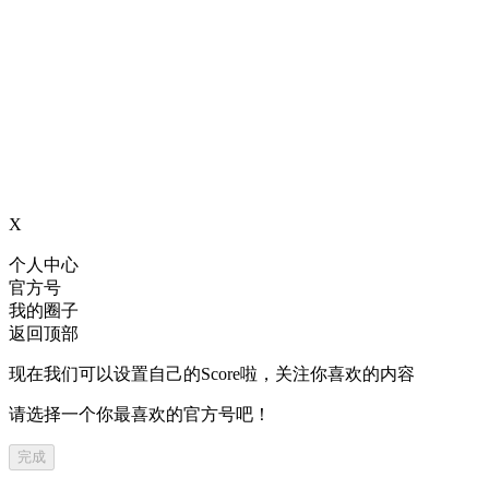
X
个人中心
官方号
我的圈子
返回顶部
现在我们可以设置自己的Score啦，关注你喜欢的内容
请选择一个你最喜欢的官方号吧！
完成