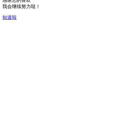
感谢您的喜欢
我会继续努力哒！
知道啦